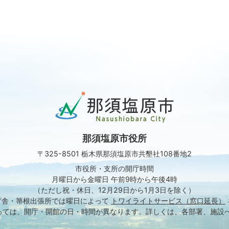
那
須
塩
原
那須塩原市役所
市
Nasushiobara
〒325-8501 栃木県那須塩原市共墾社108番地2
City
市役所・支所の開庁時間
月曜日から金曜日 午前9時から午後4時
（ただし祝・休日、12月29日から1月3日を除く）
庁舎・箒根出張所では
曜日によって
トワイライトサービス（窓口延長）
っては、開庁・開館の日・時間が異なります。
詳しくは、各部署、施設