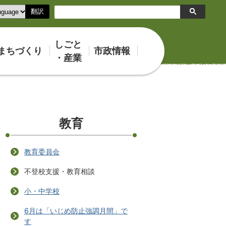
翻訳
検
索
しごと
まちづくり
市政情報
・産業
教育
教育委員会
不登校支援・教育相談
小・中学校
6月は「いじめ防止強調月間」で
す