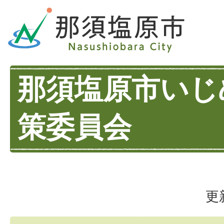
那須塩原市いじ
策委員会
更