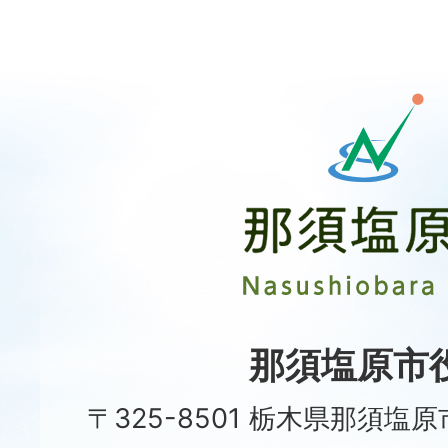
那
須
塩
原
市
Nasushiobara
City
那須塩原市
〒325-8501 栃木県那須塩