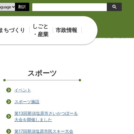
翻訳
検
索
しごと
まちづくり
市政情報
・産業
スポーツ
イベント
スポーツ施設
第13回那須塩原市さいかつぼーる
大会を開催しました
第17回那須塩原市民スキー大会