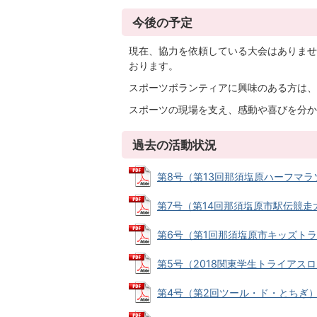
今後の予定
現在、協力を依頼している大会はありませ
おります。
スポーツボランティアに興味のある方は、
スポーツの現場を支え、感動や喜びを分か
過去の活動状況
第8号（第13回那須塩原ハーフマラソン）
第7号（第14回那須塩原市駅伝競走大会）
第6号（第1回那須塩原市キッズトライア
第5号（2018関東学生トライアスロン選
第4号（第2回ツール・ド・とちぎ） (P