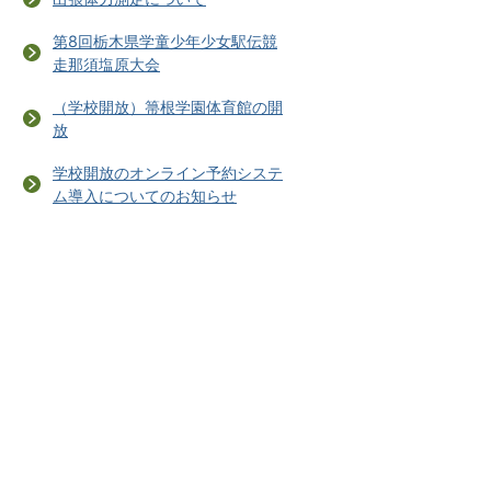
第8回栃木県学童少年少女駅伝競
走那須塩原大会
（学校開放）箒根学園体育館の開
放
学校開放のオンライン予約システ
ム導入についてのお知らせ