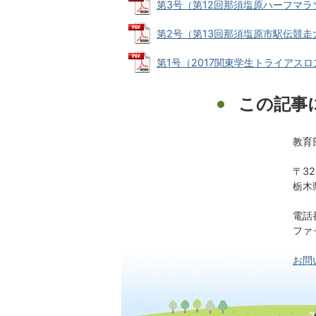
第3号（第12回那須塩原ハーフマラソン）
第2号（第13回那須塩原市駅伝競走大会）
第1号（2017関東学生トライアスロン選
この記事
教育
〒32
栃木
電話番
ファッ
お問