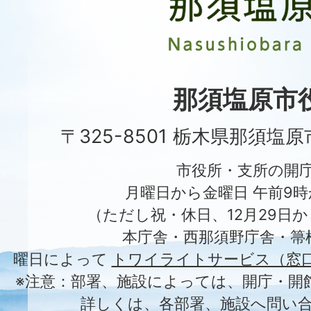
原
市
Nasushiobara
City
那須塩原市
〒325-8501 栃木県那須塩
市役所・支所の開
月曜日から金曜日 午前9時
（ただし祝・休日、12月29日か
本庁舎・西那須野庁舎・箒
曜日によって
トワイライトサービス（窓
※注意：部署、施設によっては、開庁・開
詳しくは、各部署、施設へ問い