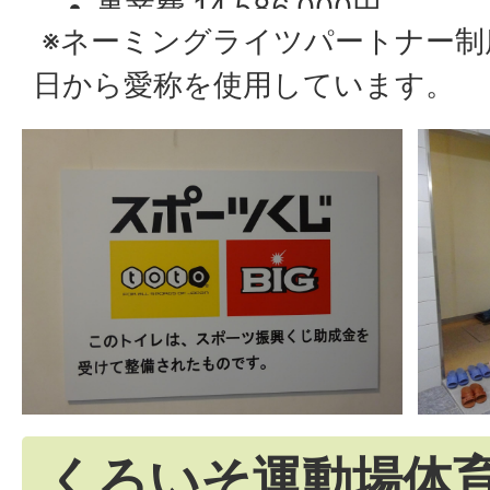
事業費 14,586,000円
※ネーミングライツパートナー制度
助成金額 6,514,000円
日から愛称を使用しています。
くろいそ運動場体