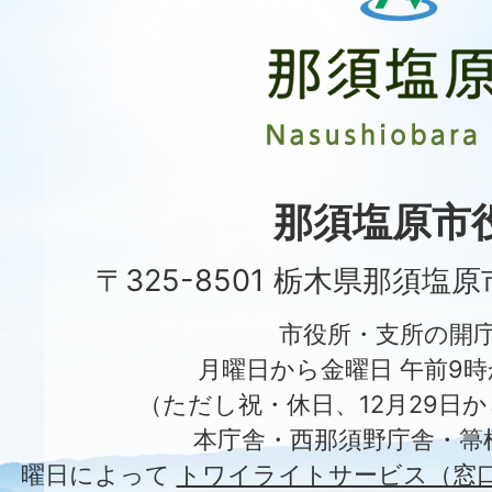
塩
原
市
Nasushiobara
City
那須塩原市
〒325-8501 栃木県那須塩
市役所・支所の開
月曜日から金曜日 午前9時
（ただし祝・休日、12月29日か
本庁舎・西那須野庁舎・箒
曜日によって
トワイライトサービス（窓