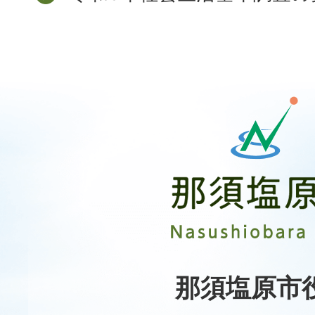
那
須
塩
原
市
Nasushiobara
City
那須塩原市