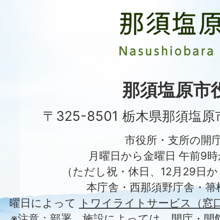
塩
原
市
Nasushiobara
City
那須塩原市
〒325-8501 栃木県那須塩
市役所・支所の開
月曜日から金曜日 午前9時
（ただし祝・休日、12月29日か
本庁舎・西那須野庁舎・箒
曜日によって
トワイライトサービス（窓
※注意：部署、施設によっては、開庁・開