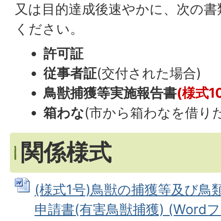
又は目的達成後速やかに、次の書
ください。
許可証
従事者証
(交付された場合)
鳥獣捕獲等実施報告書
(様式1
箱わな
(市から箱わなを借りた
関係様式
(様式1号)鳥獣の捕獲等及び
申請書(有害鳥獣捕獲) (Wordファ