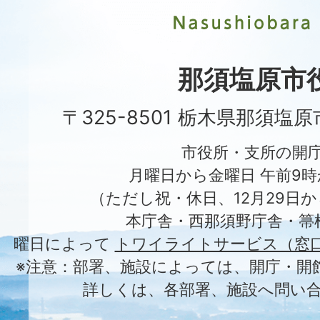
市
Nasushiobara
City
那須塩原市
〒325-8501 栃木県那須塩
市役所・支所の開
月曜日から金曜日 午前9時
（ただし祝・休日、12月29日か
本庁舎・西那須野庁舎・箒
曜日によって
トワイライトサービス（窓
※注意：部署、施設によっては、開庁・開
詳しくは、各部署、施設へ問い