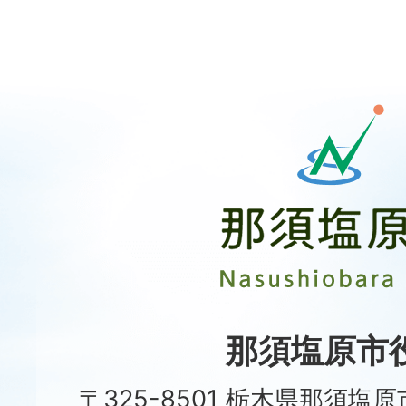
那
須
塩
原
市
Nasushiobara
City
那須塩原市
〒325-8501 栃木県那須塩