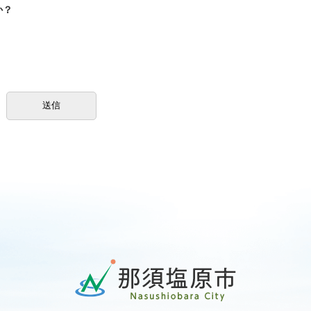
か？
那
須
塩
原