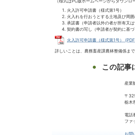
（様式はPC版ホームページからダウンロ
火入許可申請書（様式第1号）
火入れを行おうとする土地及び周囲
承諾書（申請者以外の者が所有又は
契約書の写し（申請者が契約に基づ
火入許可申請書（様式第1号） (PDFファ
詳しいことは、農務畜産課農林整備係まで
この記事
産業
〒32
栃木
電話番
ファッ
お問