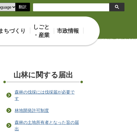
翻訳
検
索
しごと
まちづくり
市政情報
・産業
山林に関する届出
森林の伐採には伐採届が必要で
す
林地開発許可制度
森林の土地所有者となった旨の届
出