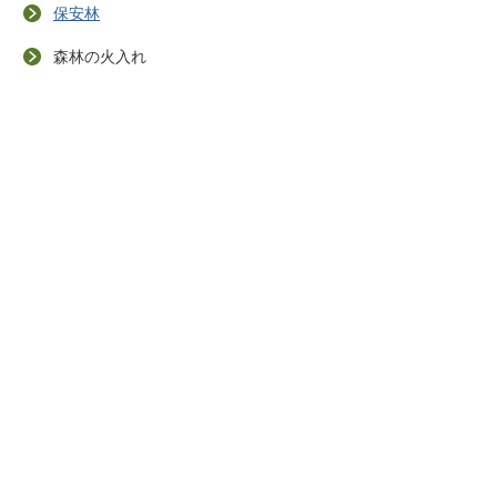
保安林
森林の火入れ