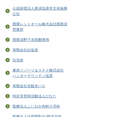
公益財団法人那須塩原市文化振興
公社
西尾レントオール株式会社西那須
営業所
西那須野下永田郵便局
有限会社白塩舎
白洗舎
東急リゾーツ＆ステイ株式会社
ハンターマウンテン塩原
有限会社光観光バス
特定非営利活動法人ひなた
医療法人ふじおか内科小児科
医療法人社団萌彰会(那須北病