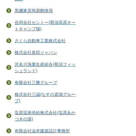
黒磯東原簡易郵便局
合同会社セントー(那須高原オー
トキャンプ場)
さくら自動車工業株式会社
株式会社真田ジャパン
沢名川漁業生産組合(那須フィッ
シュランド)
有限会社三勝グループ
株式会社三誠(なすの斎場グルー
プ)
塩原温泉供給株式会社(塩原あか
つきの湯)
有限会社澁井建築設計事務所