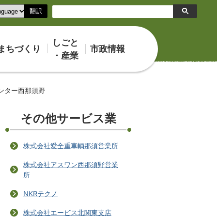
翻訳
検
索
しごと
まちづくり
市政情報
・産業
ンター西那須野
その他サービス業
株式会社愛全重車輌那須営業所
株式会社アスワン西那須野営業
所
NKRテクノ
株式会社エービス北関東支店