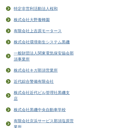
特定非営利活動法人桜和
株式会社大野養蜂園
有限会社上吉原モータース
株式会社環境衛生システム黒磯
一般財団法人関東電気保安協会那
須事業所
株式会社キガ那須営業所
近代綜合警備有限会社
株式会社近代ビル管理社黒磯支
店
株式会社黒磯中央自動車学校
有限会社京浜サービス那須塩原営
業所