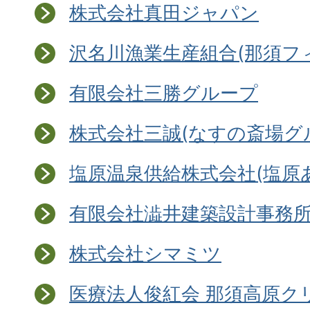
株式会社真田ジャパン
沢名川漁業生産組合(那須フ
有限会社三勝グループ
株式会社三誠(なすの斎場グ
塩原温泉供給株式会社(塩原
有限会社澁井建築設計事務
株式会社シマミツ
医療法人俊紅会 那須高原ク