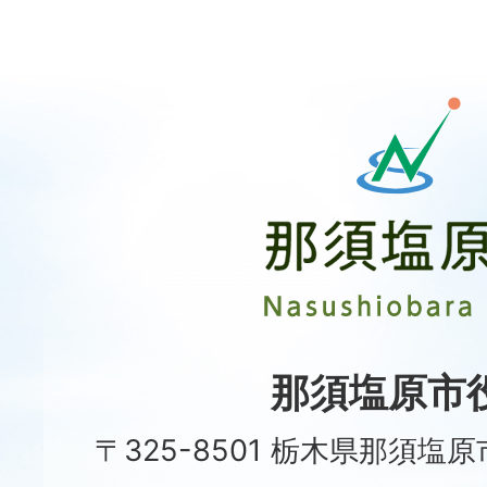
那
須
塩
原
市
Nasushiobara
City
那須塩原市
〒325-8501 栃木県那須塩