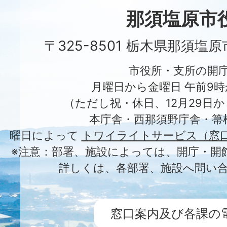
City
那須塩原市
〒325-8501 栃木県那須塩
市役所・支所の開
月曜日から金曜日 午前9時
（ただし祝・休日、12月29日か
本庁舎・西那須野庁舎・箒
曜日によって
トワイライトサービス（窓
※注意：部署、施設によっては、開庁・開
詳しくは、各部署、施設へ問い
窓口案内及び各課の