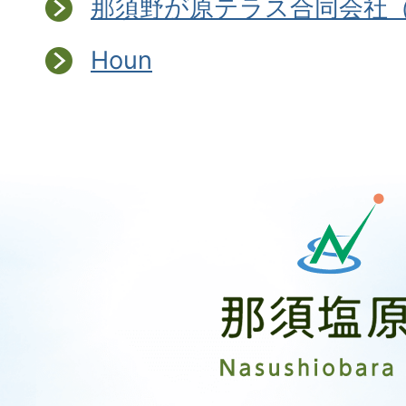
那須野が原テラス合同会社
Houn
那
須
塩
原
市
Nasushiobara