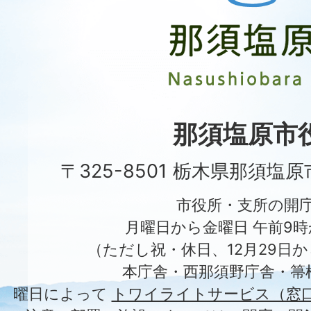
塩
原
市
Nasushiobara
City
那須塩原市
〒325-8501 栃木県那須塩
市役所・支所の開
月曜日から金曜日 午前9時
（ただし祝・休日、12月29日か
本庁舎・西那須野庁舎・箒
曜日によって
トワイライトサービス（窓