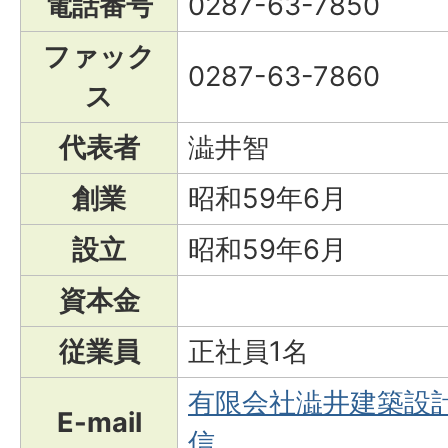
電話番号
0287-63-7850
ファック
0287-63-7860
ス
代表者
澁井智
創業
昭和59年6月
設立
昭和59年6月
資本金
従業員
正社員1名
有限会社澁井建築設
E-mail
信