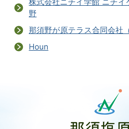
株式会社ニチイ学館 ニチイ
野
那須野が原テラス合同会社
Houn
那
須
塩