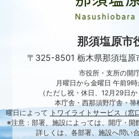
原
市
Nasushiobara
City
那須塩原市
〒325-8501 栃木県那須塩
市役所・支所の開
月曜日から金曜日 午前9時
（ただし祝・休日、12月29日か
本庁舎・西那須野庁舎・箒
曜日によって
トワイライトサービス（窓
※注意：部署、施設によっては、開庁・開
詳しくは、各部署、施設へ問い