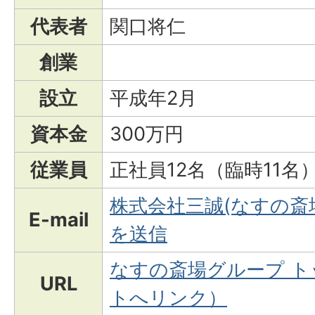
代表者
関口将仁
創業
設立
平成年2月
資本金
300万円
従業員
正社員12名（臨時11名
株式会社三誠(なすの斎
E-mail
を送信
なすの斎場グループ 
URL
トへリンク）