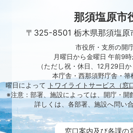
Nasushiobara
City
那須塩原市
〒325-8501 栃木県那須塩
市役所・支所の開
月曜日から金曜日 午前9時
（ただし祝・休日、12月29日か
本庁舎・西那須野庁舎・箒
曜日によって
トワイライトサービス（窓
※注意：部署、施設によっては、開庁・開
詳しくは、各部署、施設へ問い
窓口案内及び各課の