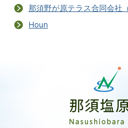
那須野が原テラス合同会社
Houn
那
須
塩
原
市