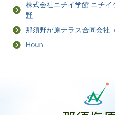
株式会社ニチイ学館 ニチイ
野
那須野が原テラス合同会社
Houn
那
須
塩