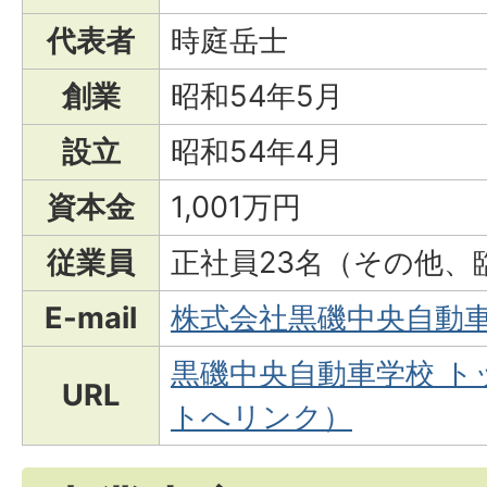
代表者
時庭岳士
創業
昭和54年5月
設立
昭和54年4月
資本金
1,001万円
従業員
正社員23名（その他、
E-mail
株式会社黒磯中央自動
黒磯中央自動車学校 ト
URL
トへリンク）