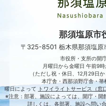
原
市
Nasushiobara
City
那須塩原市
〒325-8501 栃木県那須塩
市役所・支所の開
月曜日から金曜日 午前9時
（ただし祝・休日、12月29日か
本庁舎・西那須野庁舎・箒
曜日によって
トワイライトサービス（窓
※注意：部署、施設によっては、開庁・開
詳しくは、各部署、施設へ問い