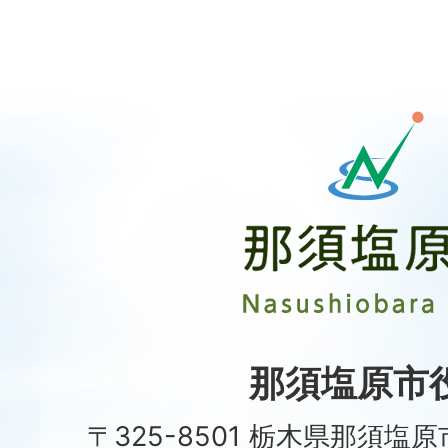
那
須
塩
原
市
Nasushiobara
City
那須塩原市
〒325-8501 栃木県那須塩