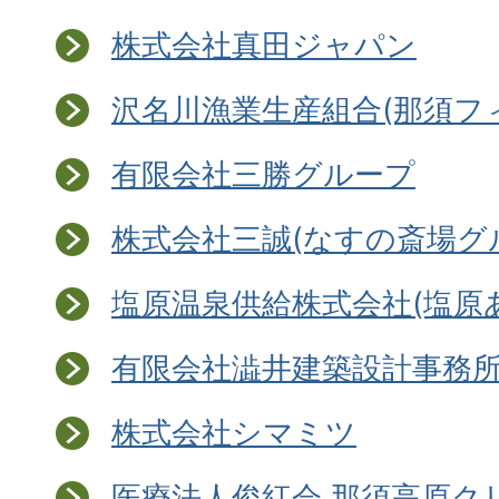
株式会社真田ジャパン
沢名川漁業生産組合(那須フ
有限会社三勝グループ
株式会社三誠(なすの斎場グ
塩原温泉供給株式会社(塩原
有限会社澁井建築設計事務
株式会社シマミツ
医療法人俊紅会 那須高原ク