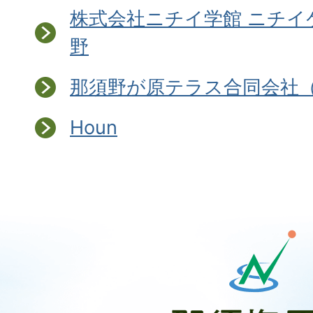
株式会社ニチイ学館 ニチイ
野
那須野が原テラス合同会社
Houn
那
須
塩