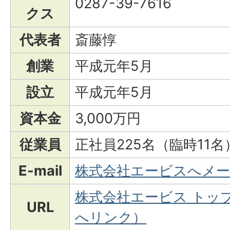
0287-39-7616
クス
代表者
斎藤惇
創業
平成元年5月
設立
平成元年5月
資本金
3,000万円
従業員
正社員225名（臨時11名
E-mail
株式会社エービスへメ
株式会社エービス トッ
URL
へリンク）