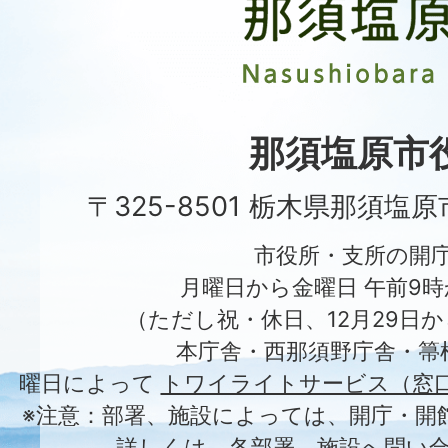
原
市
Nasushiobara
City
那須塩原市
〒325-8501 栃木県那須塩
市役所・支所の開
月曜日から金曜日 午前9時
（ただし祝・休日、12月29日か
本庁舎・西那須野庁舎・箒
曜日によって
トワイライトサービス（窓
※注意：部署、施設によっては、開庁・開
詳しくは、各部署、施設へ問い