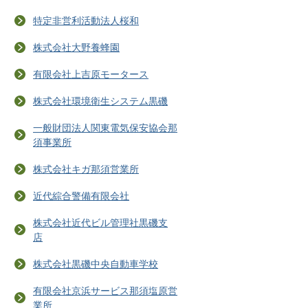
特定非営利活動法人桜和
株式会社大野養蜂園
有限会社上吉原モータース
株式会社環境衛生システム黒磯
一般財団法人関東電気保安協会那
須事業所
株式会社キガ那須営業所
近代綜合警備有限会社
株式会社近代ビル管理社黒磯支
店
株式会社黒磯中央自動車学校
有限会社京浜サービス那須塩原営
業所