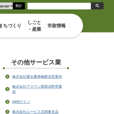
翻訳
検
索
しごと
まちづくり
市政情報
・産業
その他サービス業
株式会社愛全重車輌那須営業所
株式会社アスワン西那須野営業
所
NKRテクノ
株式会社エービス北関東支店