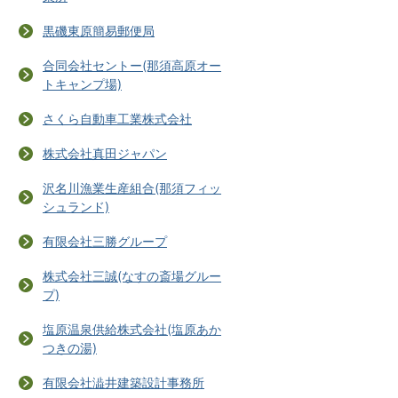
黒磯東原簡易郵便局
合同会社セントー(那須高原オー
トキャンプ場)
さくら自動車工業株式会社
株式会社真田ジャパン
沢名川漁業生産組合(那須フィッ
シュランド)
有限会社三勝グループ
株式会社三誠(なすの斎場グルー
プ)
塩原温泉供給株式会社(塩原あか
つきの湯)
有限会社澁井建築設計事務所