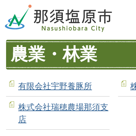
農業・林業
有限会社宇野養豚所
株式会社瑞穂農場那須支
店