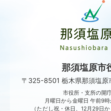
那
須
塩
原
市
Nasushiobara
City
那須塩原市
〒325-8501 栃木県那須塩
市役所・支所の開
月曜日から金曜日 午前9時
（ただし祝・休日、12月29日か