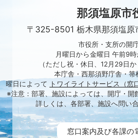
City
那須塩原市
〒325-8501 栃木県那須塩
市役所・支所の開
月曜日から金曜日 午前9時
（ただし祝・休日、12月29日か
本庁舎・西那須野庁舎・箒
曜日によって
トワイライトサービス（窓
※注意：部署、施設によっては、開庁・開
詳しくは、各部署、施設へ問い
窓口案内及び各課の