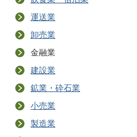
運送業
卸売業
金融業
建設業
鉱業・砕石業
小売業
製造業