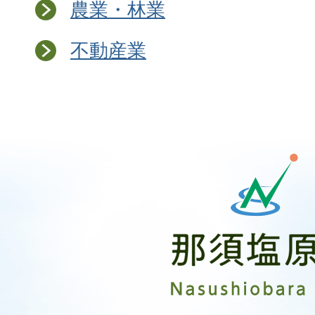
農業・林業
不動産業
那
須
塩
原
市
Nasushiobara