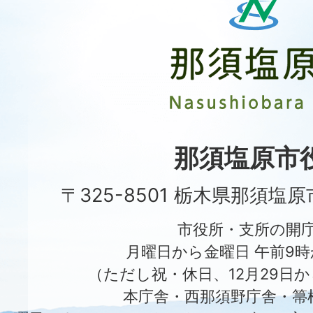
須
塩
原
市
Nasushiobara
City
那須塩原市
〒325-8501 栃木県那須塩
市役所・支所の開
月曜日から金曜日 午前9時
（ただし祝・休日、12月29日か
本庁舎・西那須野庁舎・箒