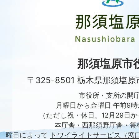
塩
原
市
Nasushiobara
City
那須塩原市
〒325-8501 栃木県那須塩
市役所・支所の開
月曜日から金曜日 午前9時
（ただし祝・休日、12月29日か
本庁舎・西那須野庁舎・箒
曜日によって
トワイライトサービス（窓