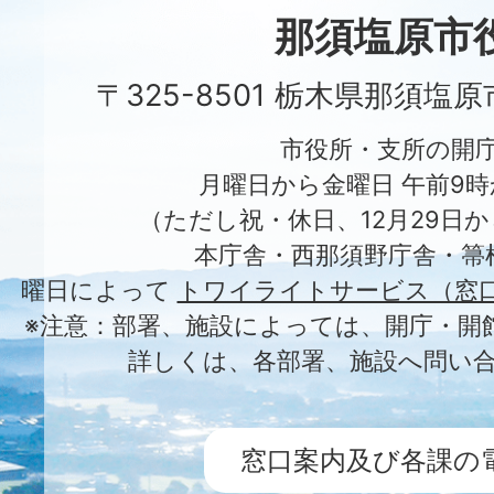
City
那須塩原市
〒325-8501 栃木県那須塩
市役所・支所の開
月曜日から金曜日 午前9時
（ただし祝・休日、12月29日か
本庁舎・西那須野庁舎・箒
曜日によって
トワイライトサービス（窓
※注意：部署、施設によっては、開庁・開
詳しくは、各部署、施設へ問い
窓口案内及び各課の