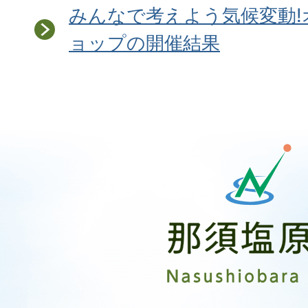
みんなで考えよう気候変動
ョップの開催結果
那
須
塩
原
市
Nasushiobara