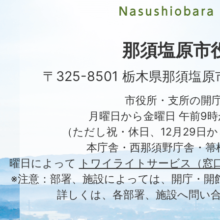
市
Nasushiobara
City
那須塩原市
〒325-8501 栃木県那須塩
市役所・支所の開
月曜日から金曜日 午前9時
（ただし祝・休日、12月29日か
本庁舎・西那須野庁舎・箒
曜日によって
トワイライトサービス（窓
※注意：部署、施設によっては、開庁・開
詳しくは、各部署、施設へ問い