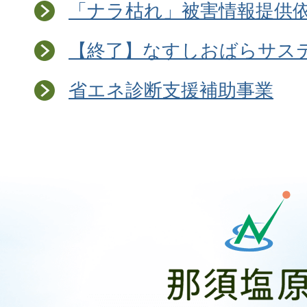
「ナラ枯れ」被害情報提供
【終了】なすしおばらサステ
省エネ診断支援補助事業
那
須
塩
原