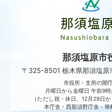
須
塩
原
市
Nasushiobara
City
那須塩原市
〒325-8501 栃木県那須塩
市役所・支所の開
月曜日から金曜日 午前9時
（ただし祝・休日、12月29日か
本庁舎・西那須野庁舎・箒