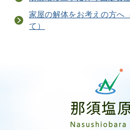
家屋の解体をお考えの方へ
て）
那
須
塩
原
市