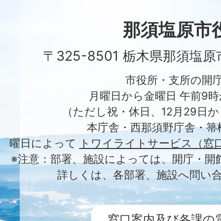
Nasushiobara
City
那須塩原市
〒325-8501 栃木県那須塩
市役所・支所の開
月曜日から金曜日 午前9時
（ただし祝・休日、12月29日か
本庁舎・西那須野庁舎・箒
曜日によって
トワイライトサービス（窓
※注意：部署、施設によっては、開庁・開
詳しくは、各部署、施設へ問い
窓口案内及び各課の