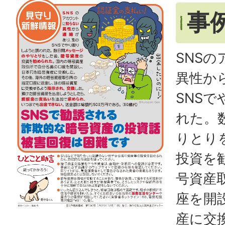
事
SNS
異性か
SNS
れた。
りとり
投資を
号資産
座を開
産に交