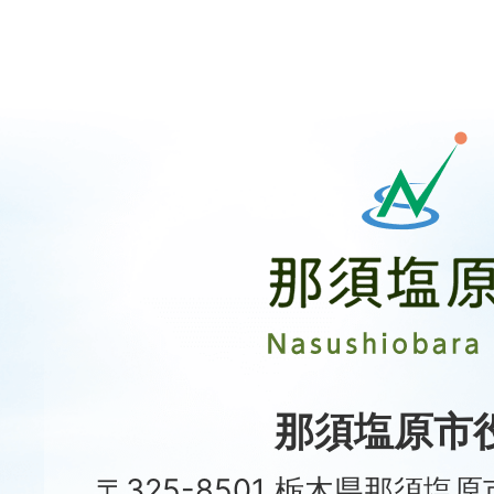
那
須
塩
原
市
Nasushiobara
City
那須塩原市
〒325-8501 栃木県那須塩