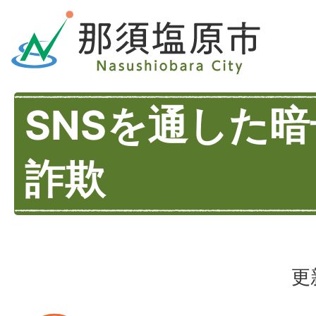
SNSを通した
詐欺
更