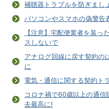
補聴器トラブルを防ぎましょ
パソコンやスマホの偽警告
【注意】宅配便業者を装ったS
スしないで
アナログ回線に戻す契約の
に
電気・通信に関する契約ト
コロナ禍で60歳以上の通信
去最高に!