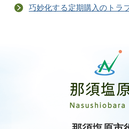
巧妙化する定期購入のトラ
那
須
塩
原
市
Nasushiobara
City
那須塩原市