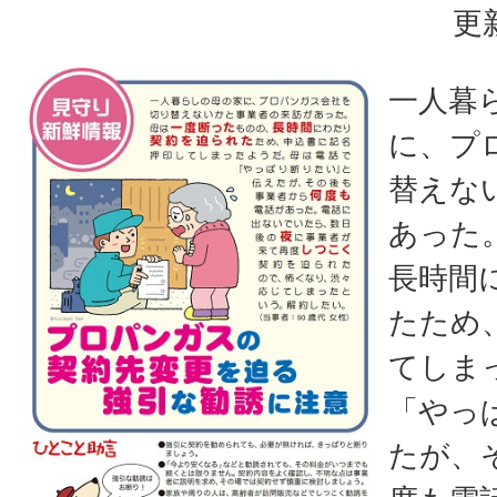
更
一人暮
に、プ
替えな
あった
長時間
たため
てしま
「やっ
たが、