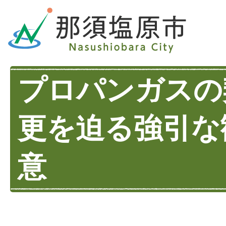
プロパンガスの
更を迫る強引な
意