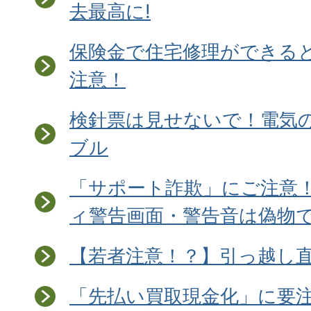
去最高に!
保険金で住宅修理ができる
注意！
検針票は見せないで！電気
ブル
「サポート詐欺」にご注意
ィ警告画面・警告音は偽物
【若者注意！？】引っ越し
「先払い買取現金化」に要