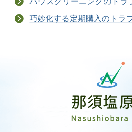
ハウスクリーニングのトラ
巧妙化する定期購入のトラ
那
須
塩
原
市
Nasushiobara