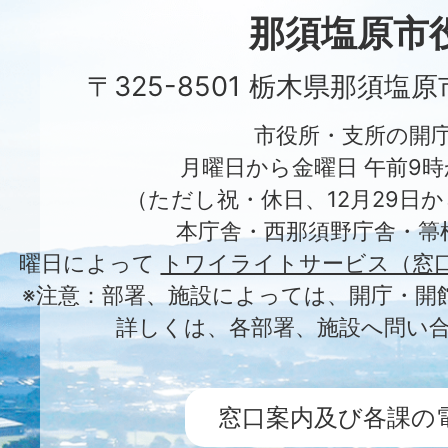
City
那須塩原市
〒325-8501 栃木県那須塩
市役所・支所の開
月曜日から金曜日 午前9時
（ただし祝・休日、12月29日か
本庁舎・西那須野庁舎・箒
曜日によって
トワイライトサービス（窓
※注意：部署、施設によっては、開庁・開
詳しくは、各部署、施設へ問い
窓口案内及び各課の