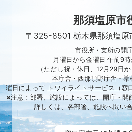
Nasushiobara
City
那須塩原市
〒325-8501 栃木県那須塩
市役所・支所の開
月曜日から金曜日 午前9時
（ただし祝・休日、12月29日か
本庁舎・西那須野庁舎・箒
曜日によって
トワイライトサービス（窓
※注意：部署、施設によっては、開庁・開
詳しくは、各部署、施設へ問い