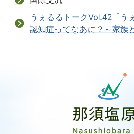
うぇるるトークVol.42「
認知症ってなあに？～家族
那
須
塩
原
市