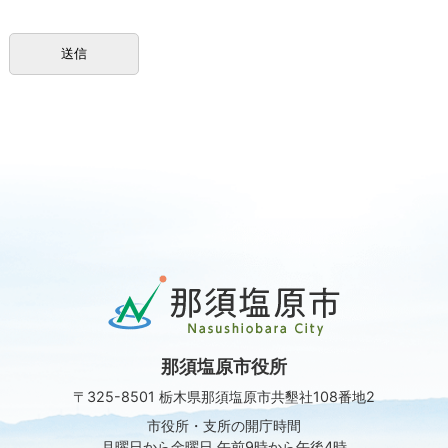
那
須
塩
原
那須塩原市役所
市
Nasushiobara
〒325-8501 栃木県那須塩原市共墾社108番地2
City
市役所・支所の開庁時間
月曜日から金曜日 午前9時から午後4時