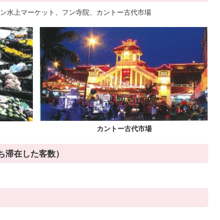
ン水上マーケット、フン寺院、カントー古代市場
カントー古代市場
ち滞在した客数）