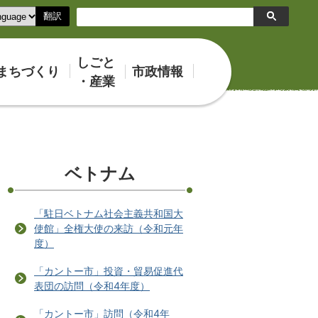
翻訳
検
索
しごと
まちづくり
市政情報
・産業
ベトナム
「駐日ベトナム社会主義共和国大
使館」全権大使の来訪（令和元年
度）
「カントー市」投資・貿易促進代
表団の訪問（令和4年度）
「カントー市」訪問（令和4年