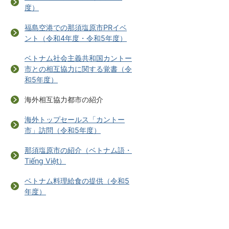
度）
福島空港での那須塩原市PRイベ
ント（令和4年度・令和5年度）
ベトナム社会主義共和国カントー
市との相互協力に関する覚書（令
和5年度）
海外相互協力都市の紹介
海外トップセールス「カントー
市」訪問（令和5年度）
那須塩原市の紹介（ベトナム語・
Tiếng Việt）
ベトナム料理給食の提供（令和5
年度）