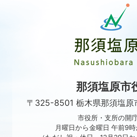
那
須
塩
原
市
Nasushiobara
City
那須塩原市
〒325-8501 栃木県那須塩
市役所・支所の開
月曜日から金曜日 午前9時