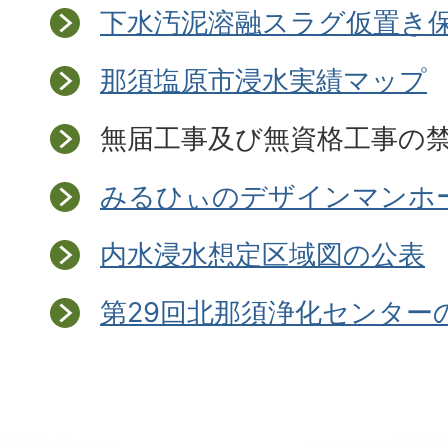
下水汚泥溶融スラグ仮置き
那須塩原市浸水実績マップ
無届工事及び無資格工事の
みるひぃのデザインマンホ
内水浸水想定区域図の公表
第29回北那須浄化センター