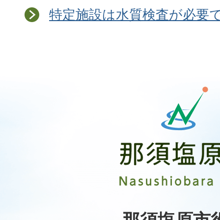
特定施設は水質検査が必要
那
須
塩
原
市
Nasushiobara
City