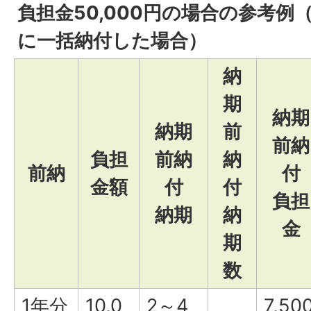
負担金50,000円の場合の参考例
に一括納付した場合）
納
期
納期
納期
前
前納
負担
前納
納
前納
付
金額
付
付
負担
納期
納
金
期
数
1年分
10,0
2～4
7,50