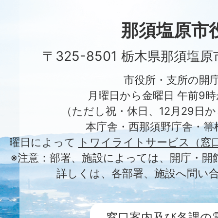
Nasushiobara
City
那須塩原市
〒325-8501 栃木県那須塩
市役所・支所の開
月曜日から金曜日 午前9時
（ただし祝・休日、12月29日か
本庁舎・西那須野庁舎・箒
曜日によって
トワイライトサービス（窓
※注意：部署、施設によっては、開庁・開
詳しくは、各部署、施設へ問い
窓口案内及び各課の