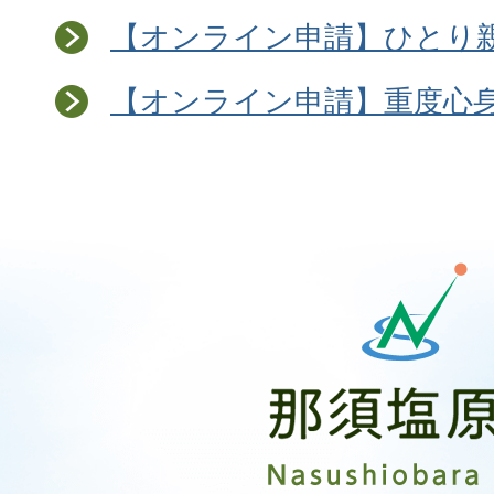
【オンライン申請】ひとり
【オンライン申請】重度心
那
須
塩
原
市