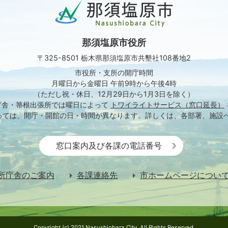
那
須
塩
原
那須塩原市役所
市
Nasushiobara
〒325-8501 栃木県那須塩原市共墾社108番地2
City
市役所・支所の開庁時間
月曜日から金曜日 午前9時から午後4時
（ただし祝・休日、12月29日から1月3日を除く）
庁舎・箒根出張所では
曜日によって
トワイライトサービス（窓口延長）
っては、開庁・開館の日・時間が異なります。
詳しくは、各部署、施設
窓口案内及び各課の電話番号
所庁舎のご案内
各課連絡先
市ホームページについ
Copyright (c) 2021 Nasushiobara City. All Rights Reserved.