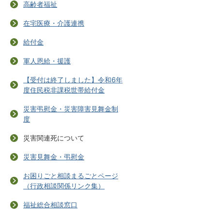
高齢者福祉
在宅医療・介護連携
給付金
軍人恩給・援護
【受付は終了しました】令和6年
度住民税非課税世帯給付金
災害弔慰金・災害障害見舞金制
度
災害関連死について
災害見舞金・弔慰金
お困りごと相談まるごとページ
（行政相談関係リンク集）
福祉総合相談窓口