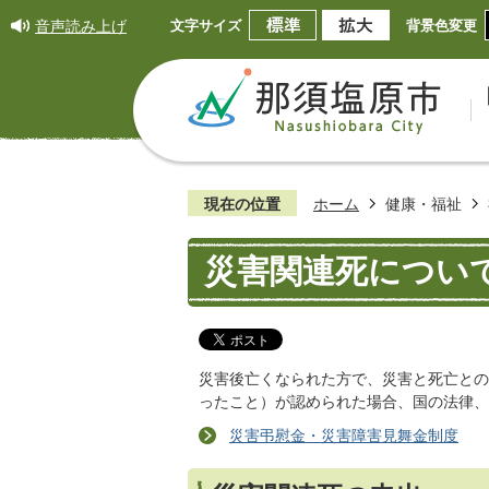
音声読み上げ
文字サイズ
背景色変更
現在の位置
ホーム
健康・福祉
災害関連死につい
災害後亡くなられた方で、災害と死亡との
ったこと）が認められた場合、国の法律、
災害弔慰金・災害障害見舞金制度