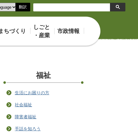
翻訳
検
索
しごと
まちづくり
市政情報
・産業
福祉
生活にお困りの方
社会福祉
障害者福祉
手話を知ろう