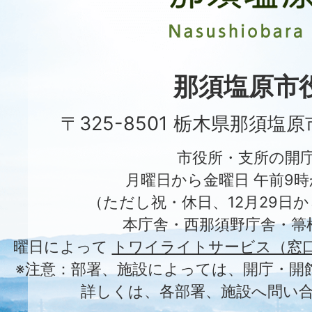
市
Nasushiobara
City
那須塩原市
〒325-8501 栃木県那須塩
市役所・支所の開
月曜日から金曜日 午前9時
（ただし祝・休日、12月29日か
本庁舎・西那須野庁舎・箒
曜日によって
トワイライトサービス（窓
※注意：部署、施設によっては、開庁・開
詳しくは、各部署、施設へ問い