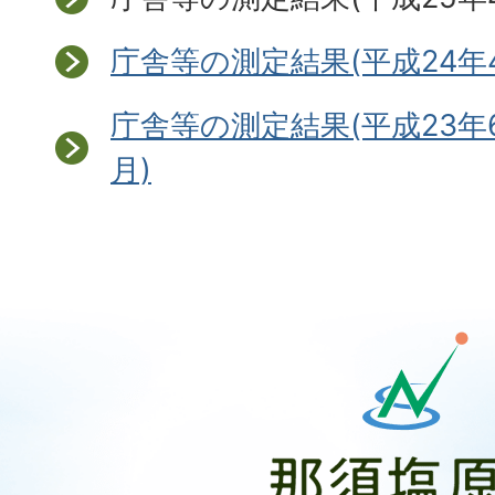
庁舎等の測定結果(平成24年4
庁舎等の測定結果(平成23年6
月)
那
須
塩
原