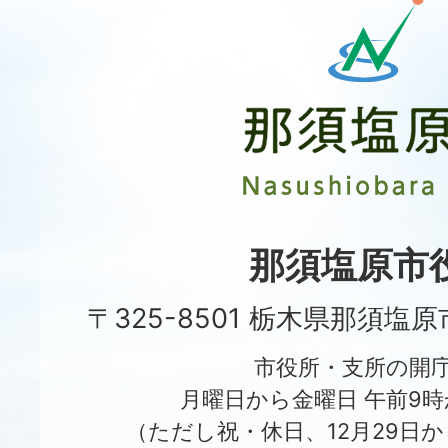
那
須
塩
原
市
Nasushiobara
City
那須塩原市
〒325-8501 栃木県那須塩
市役所・支所の開
月曜日から金曜日 午前9時
（ただし祝・休日、12月29日か