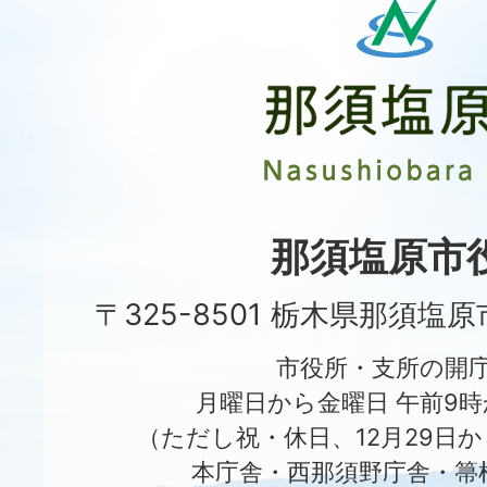
須
塩
原
市
Nasushiobara
City
那須塩原市
〒325-8501 栃木県那須塩
市役所・支所の開
月曜日から金曜日 午前9時
（ただし祝・休日、12月29日か
本庁舎・西那須野庁舎・箒