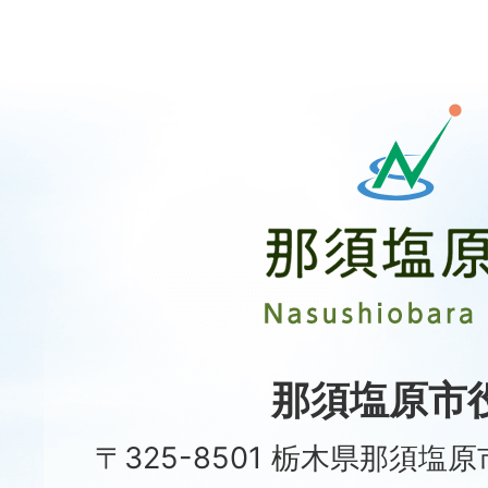
那
須
塩
原
市
Nasushiobara
City
那須塩原市
〒325-8501 栃木県那須塩