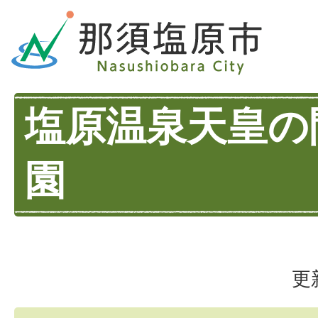
塩原温泉天皇の
園
更