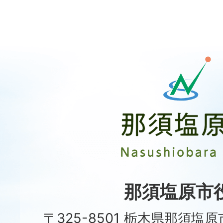
那
須
塩
原
市
Nasushiobara
City
那須塩原市
〒325-8501 栃木県那須塩