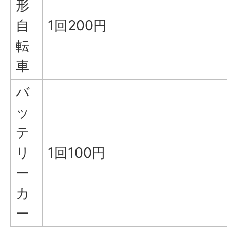
形
自
1回200円
転
車
バ
ッ
テ
リ
1回100円
ー
カ
ー