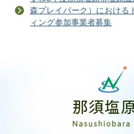
森プレイパーク）における
ィング参加事業者募集
那
須
塩
原
市
Nasushiobara