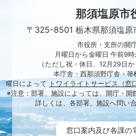
City
那須塩原市
〒325-8501 栃木県那須塩
市役所・支所の開
月曜日から金曜日 午前9時
（ただし祝・休日、12月29日か
本庁舎・西那須野庁舎・箒
曜日によって
トワイライトサービス（窓
※注意：部署、施設によっては、開庁・開
詳しくは、各部署、施設へ問い
窓口案内及び各課の