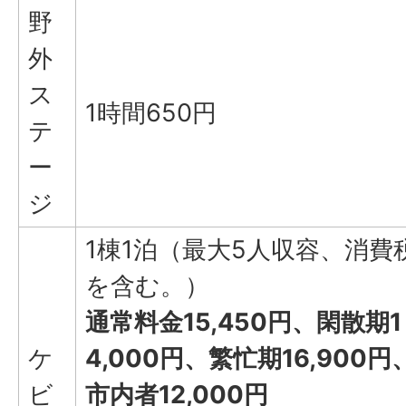
野
外
ス
1時間650円
テ
ー
ジ
1棟1泊（最大5人収容、消費
を含む。）
通常料金15,450円、閑散期1
ケ
4,000円、繁忙期16,900円
ビ
市内者12,000円