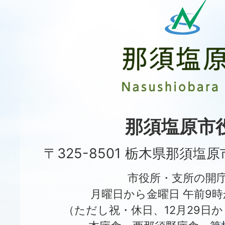
須
塩
原
市
Nasushiobara
City
那須塩原市
〒325-8501 栃木県那須塩
市役所・支所の開
月曜日から金曜日 午前9時
（ただし祝・休日、12月29日か