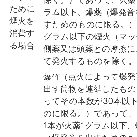
ために
ラム以下、爆薬（爆発音
煙火を
すためのものに限る。）0
消費す
グラム以下の煙火（マッ
る場合
側薬又は頭薬との摩擦に
て発火するものを除く。
爆竹（点火によって爆発
出す筒物を連結したもの
ってその本数が30本以
のに限る。）であって、
1本が火薬1グラム以下、