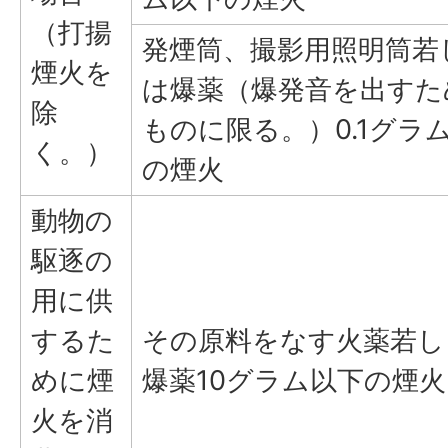
（打揚
発煙筒、撮影用照明筒若
煙火を
は爆薬（爆発音を出すた
除
ものに限る。）0.1グラ
く。）
の煙火
動物の
駆逐の
用に供
するた
その原料をなす火薬若し
めに煙
爆薬10グラム以下の煙火
火を消