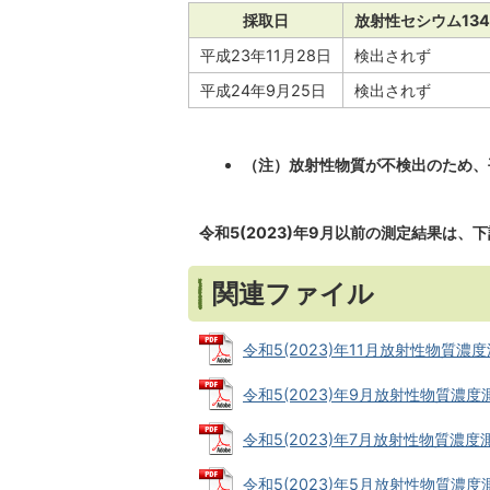
採取日
放射性セシウム134
平成23年11月28日
検出されず
平成24年9月25日
検出されず
（注）放射性物質が不検出のため、
令和5(2023)年9月以前の測定結果は
関連ファイル
令和5(2023)年11月放射性物質濃度測定
令和5(2023)年9月放射性物質濃度測定
令和5(2023)年7月放射性物質濃度測定
令和5(2023)年5月放射性物質濃度測定