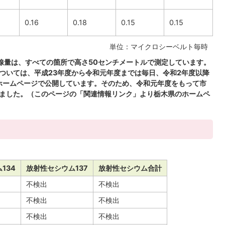
0.16
0.18
0.15
0.15
単位：マイクロシーベルト毎時
射線量は、すべての箇所で高さ50センチメートルで測定しています。
ついては、平成23年度から令和元年度までは毎日、令和2年度以降
ホームページで公開しています。そのため、令和元年度をもって市
ました。
（このページの「関連情報リンク」より栃木県のホームペ
134
放射性セシウム137
放射性セシウム合計
不検出
不検出
不検出
不検出
不検出
不検出