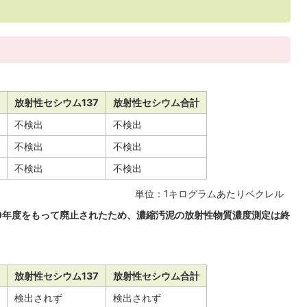
放射性セシウム137
放射性セシウム合計
不検出
不検出
不検出
不検出
不検出
不検出
単位：1キログラムあたりベクレル
0年度をもって廃止されたため、濃縮汚泥の放射性物質濃度測定は終
放射性セシウム137
放射性セシウム合計
検出されず
検出されず