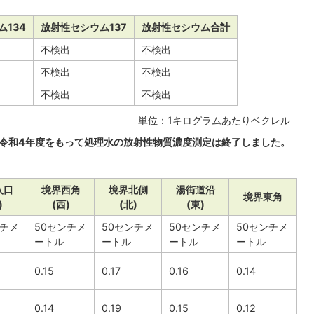
134
放射性セシウム137
放射性セシウム合計
不検出
不検出
不検出
不検出
不検出
不検出
単位：1キログラムあたりベクレル
令和4年度をもって処理水の放射性物質濃度測定は終了しました。
入口
境界西角
境界北側
湯街道沿
境界東角
)
(西)
(北)
(東)
ンチメ
50センチメ
50センチメ
50センチメ
50センチメ
ートル
ートル
ートル
ートル
0.15
0.17
0.16
0.14
0.14
0.19
0.15
0.12