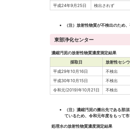
平成24年9月25日
検出されず
（注）放射性物質が不検出のため、
東部浄化センター
濃縮汚泥の放射性物質濃度測定結果
採取日
放射性セシウ
平成29年10月16日
不検出
平成30年10月15日
不検出
令和元(2019)年10月21日
不検出
（注）濃縮汚泥の搬出先である那須
ているため、令和元年度をもって市
処理水の放射性物質濃度測定結果