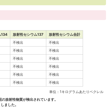
134
放射性セシウム137
放射性セシウム合計
不検出
不検出
不検出
不検出
不検出
不検出
不検出
不検出
不検出
不検出
不検出
不検出
単位：1キログラムあたりベクレル
泥の放射性物質が検出されています。
としました。