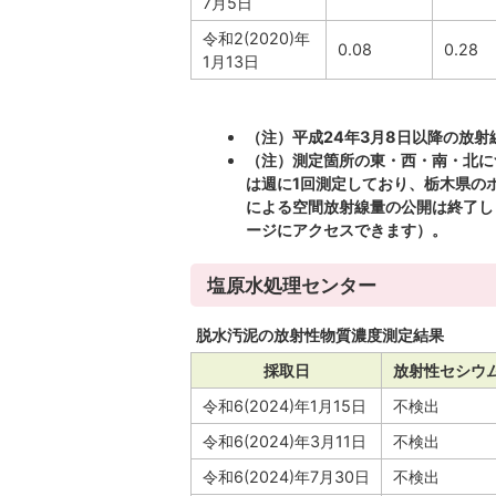
7月5日
令和2(2020)年
0.08
0.28
1月13日
（注）平成24年3月8日以降の放
（注）測定箇所の東・西・南・北に
は週に1回測定しており、栃木県の
による空間放射線量の公開は終了し
ージにアクセスできます）。
塩原水処理センター
脱水汚泥の放射性物質濃度測定結果
採取日
放射性セシウム
令和6(2024)年1月15日
不検出
令和6(2024)年3月11日
不検出
令和6(2024)年7月30日
不検出