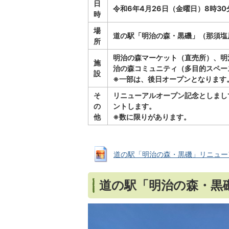
日
令和6年4月26日（金曜日）8時30
時
場
道の駅「明治の森・黒磯」（那須塩
所
明治の森マーケット（直売所）、明
施
治の森コミュニティ（多目的スペー
設
※一部は、後日オープンとなります
そ
リニューアルオープン記念としまし
の
ントします。
他
※数に限りがあります。
道の駅「明治の森・黒磯」リニューアルオ
道の駅「明治の森・黒