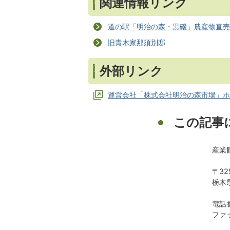
関連情報リンク
道の駅「明治の森・黒磯」農産物直売
旧青木家那須別邸
外部リンク
運営会社「株式会社明治の森市場」ホ
この記事
産業
〒32
栃木
電話番
ファッ