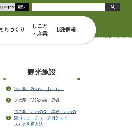
翻訳
検
索
しごと
まちづくり
市政情報
・産業
観光施設
道の駅「湯の香しおばら」
道の駅「明治の森・黒磯」
道の駅「明治の森・黒磯」明治の
森コミュニティ（多目的スペー
ス）の利用方法