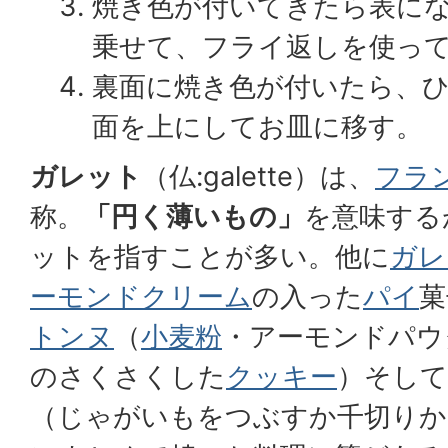
焼き色が付いてきたら表に
乗せて、フライ返しを使っ
裏面に焼き色が付いたら、
面を上にしてお皿に移す。
ガレット
（仏:
galette
）は、
フラ
称。
「円く薄いもの」
を意味する
ットを指すことが多い。他に
ガレ
ーモンド
クリーム
の入った
パイ
菓
トンヌ
（
小麦粉
・アーモンドパウ
のさくさくした
クッキー
）そし
（じゃがいもをつぶすか千切りか