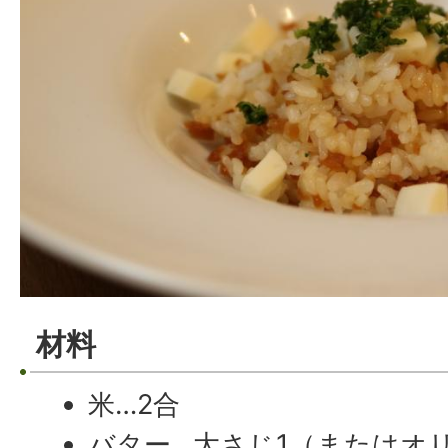
材料
米…2合
バター…大さじ1（またはオ