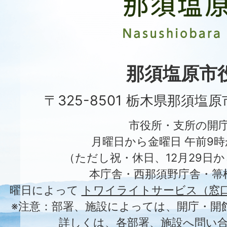
原
市
Nasushiobara
City
那須塩原市
〒325-8501 栃木県那須塩
市役所・支所の開
月曜日から金曜日 午前9時
（ただし祝・休日、12月29日か
本庁舎・西那須野庁舎・箒
曜日によって
トワイライトサービス（窓
※注意：部署、施設によっては、開庁・開
詳しくは、各部署、施設へ問い