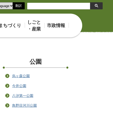
翻訳
検
索
しごと
まちづくり
市政情報
・産業
公園
烏ヶ森公園
今井公園
八汐第一公園
鳥野目河川公園