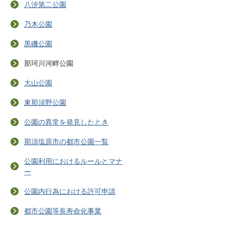
八汐第二公園
乃木公園
黒磯公園
那珂川河畔公園
大山公園
東那須野公園
公園の異常を発見したとき
那須塩原市の都市公園一覧
公園利用におけるルールとマナ
ー
公園内行為における許可申請
都市公園等長寿命化事業