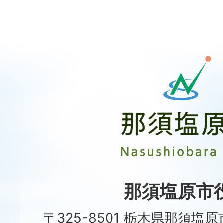
那
須
塩
原
市
Nasushiobara
City
那須塩原市
〒325-8501 栃木県那須塩